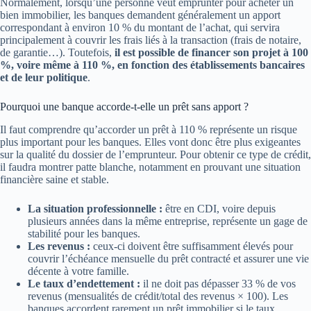
Normalement, lorsqu’une personne veut emprunter pour acheter un
bien immobilier, les banques demandent généralement un apport
correspondant à environ 10 % du montant de l’achat, qui servira
principalement à couvrir les frais liés à la transaction (frais de notaire,
de garantie…). Toutefois,
il est possible de financer son projet à 100
%, voire même à 110 %, en fonction des établissements bancaires
et de leur politique
.
Pourquoi une banque accorde-t-elle un prêt sans apport ?
Il faut comprendre qu’accorder un prêt à 110 % représente un risque
plus important pour les banques. Elles vont donc être plus exigeantes
sur la qualité du dossier de l’emprunteur. Pour obtenir ce type de crédit,
il faudra montrer patte blanche, notamment en prouvant une situation
financière saine et stable.
La situation professionnelle :
être en CDI, voire depuis
plusieurs années dans la même entreprise, représente un gage de
stabilité pour les banques.
Les revenus :
ceux-ci doivent être suffisamment élevés pour
couvrir l’échéance mensuelle du prêt contracté et assurer une vie
décente à votre famille.
Le taux d’endettement :
il ne doit pas dépasser 33 % de vos
revenus (mensualités de crédit/total des revenus × 100). Les
banques accordent rarement un prêt immobilier si le taux