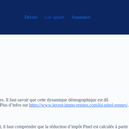
Décors
Loc appart
Assurance
ises. Il faut savoir que cette dynamique démographique est dû
Plus d’infos sur
https://www.invest-immo-rennes.com/loi-pinel-rennes/
.
t, il faut comprendre que la réduction d’impôt Pinel est calculée à partir